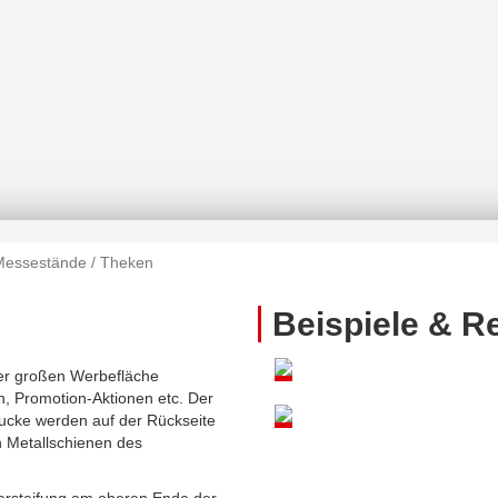
Messestände / Theken
Beispiele & R
ner großen Werbefläche
n, Promotion-Aktionen etc. Der
rucke werden auf der Rückseite
n Metallschienen des
 Versteifung am oberen Ende der