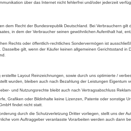
unikation über das Internet nicht fehlerfrei und/oder jederzeit verfüg
iegen dem Recht der Bundesrepublik Deutschland. Bei Verbrauchern gilt 
es, in dem der Verbraucher seinen gewöhnlichen Aufenthalt hat, entz
ichen Rechts oder öffentlich-rechtliches Sondervermögen ist ausschließli
Dasselbe gilt, wenn der Käufer keinen allgemeinen Gerichtsstand in 
nd.
g erstellte Layout Reinzeichnungen, sowie durch uns optimierte / verb
tellt wurden, bleiben auch nach Bezahlung der Leistungen Eigentu
Urheber- und Nutzungsrechte bleibt auch nach Vertragsabschluss Rek
rfe, Grafiken oder Bildinhalte keine Lizenzen, Patente oder sonstige U
bH findet nicht statt.
orderung durch die Schutzverletzung Dritter vorliegen, stellt uns der A
liche vom Auftraggeber veranlasste Vorarbeiten werden auch dann berec