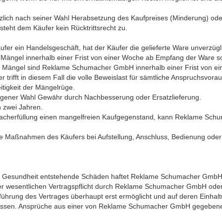
ätzlich nach seiner Wahl Herabsetzung des Kaufpreises (Minderung) od
teht dem Käufer kein Rücktrittsrecht zu.
er ein Handelsgeschäft, hat der Käufer die gelieferte Ware unverzüg
el innerhalb einer Frist von einer Woche ab Empfang der Ware schri
Mängel sind Reklame Schumacher GmbH innerhalb einer Frist von eine
 trifft in diesem Fall die volle Beweislast für sämtliche Anspruchsvor
itigkeit der Mängelrüge.
gener Wahl Gewähr durch Nachbesserung oder Ersatzlieferung.
 zwei Jahren.
acherfüllung einen mangelfreien Kaufgegenstand, kann Reklame Sc
ge Maßnahmen des Käufers bei Aufstellung, Anschluss, Bedienung ode
nd Gesundheit entstehende Schäden haftet Reklame Schumacher GmbH n
ner wesentlichen Vertragspflicht durch Reklame Schumacher GmbH oder 
hführung des Vertrages überhaupt erst ermöglicht und auf deren Einhal
ossen. Ansprüche aus einer von Reklame Schumacher GmbH gegebenen
.