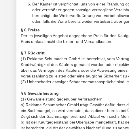
Der Käufer ist verpflichtet, uns von einer Pfändung 
oder verstößt er gegen sonstige vertragliche Verein
berechtigt, die Weiterveräußerung von Vorbehaltswa
oder, falls die Ware bereits weiter veräußert, aber 
§ 6 Preise
Der im jeweiligen Angebot angegebene Preis für den Kaufgeg
Preis umfasst nicht die Liefer- und Versandkosten.
§ 7 Rücktritt
(1) Reklame Schumacher GmbH ist berechtigt, vom Vertrag a
Kreditwürdigkeit des Käufers gemacht worden oder objektiv
über das Vermögen des Käufers oder die Abweisung eines 
Vorauszahlung zu leisten oder eine taugliche Sicherheit zu 
(2) Unbeschadet etwaiger Schadenersatzansprüche sind im F
§ 8 Gewährleistung
(1) Gewährleistung gegenüber Verbrauchern
a) Reklame Schumacher GmbH trägt Gewähr dafür, dass der
ein Sachmangel, so wird vermutet, dass dieser bereits bei
Zeigt sich der Sachmangel erst nach Ablauf von sechs Mo
b) Ist der Kaufgegenstand bei Übergabe mangelhaft, hat d
ist berechtigt, die Art der gewählten Nacherfüllung zu ver