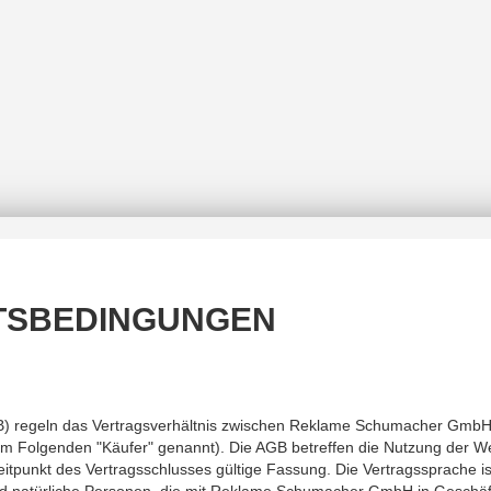
TSBEDINGUNGEN
B) regeln das Vertragsverhältnis zwischen Reklame Schumacher GmbH
Folgenden "Käufer" genannt). Die AGB betreffen die Nutzung der Web
tpunkt des Vertragsschlusses gültige Fassung. Die Vertragssprache is
d natürliche Personen, die mit Reklame Schumacher GmbH in Geschäft