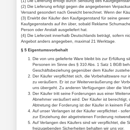
(1) Die Lieferung erfolgt durch Sendung des Kaufgegenstan
(2) Die Lieferung erfolgt gegen die angegebenen Verpackun
Versand gesondert nach Gewicht berechnet. Wenn der Käufer
(3) Erwirbt der Käufer den Kaufgegenstand für seine gewerb
Kaufgegenstands auf ihn über, sobald Reklame Schumache
Person oder Anstalt ausgeliefert hat.
(4) Die Lieferzeit innerhalb Deutschlands beträgt, sofern 
Angebot anders angegeben, maximal 21 Werktage.
§ 5 Eigentumsvorbehalt
Die von uns gelieferte Ware bleibt bis zur Erfüllu
Personen im Sinne des § 310 Abs. 1 Satz 1 BGB beha
Geschäftsbeziehung gegenüber dem Käufer zustehe
Der Käufer verpflichtet sich, die Vorbehaltsware nu
zu veräußern. Er ist zur Weiterveräußerung der Vorb
uns übergeht. Zu anderen Verfügungen über die Vorbeh
Der Käufer tritt seine Forderungen aus einer Weiter
Abnehmer veräußert wird. Der Käufer ist berechtigt
Abtretung der Forderung ist der Käufer in keinem Fall
Auf unser Verlangen ist der Käufer verpflichtet - so
zur Einziehung der abgetretenen Forderung notwend
Auf Verlangen des Käufers sind wir verpflichtet, die
freizugebenden Sicherheiten behalten wir uns vor.