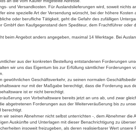
ds an die vom Käufer mitgeteilte Adresse.
gs- und Versandkosten. Für Auslandslieferungen wird, soweit nichts a
 eine spezielle Art der Versendung wünscht, bei der höhere Kosten an
liche oder berufliche Tätigkeit, geht die Gefahr des zufälligen Unterg
r GmbH den Kaufgegenstand dem Spediteur, dem Frachtführer oder d
nicht beim Angebot anders angegeben, maximal 14 Werktage. Bei Auslands
ng sämtlicher aus der konkreten Bestellung entstandenen Forderungen 
lten wir uns das Eigentum bis zur Erfüllung sämtlicher Forderungen v
n.
r im gewöhnlichen Geschäftsverkehr, zu seinen normalen Geschäftsbedi
ehaltsware nur mit der Maßgabe berechtigt, dass die Forderung aus de
altsware ist er nicht berechtigt.
veräußerung von Vorbehaltsware bereits jetzt an uns ab, und zwar glei
, die abgetretenen Forderungen aus der Weiterveräußerung bis zu unse
 berechtigt.
fern wir seinen Abnehmer nicht selbst unterrichten -, dem Abnehmer di
igen Auskünfte und Unterlagen mit dieser Benachrichtigung zu überse
 Sicherheiten insoweit freizugeben, als deren realisierbarer Wert unser