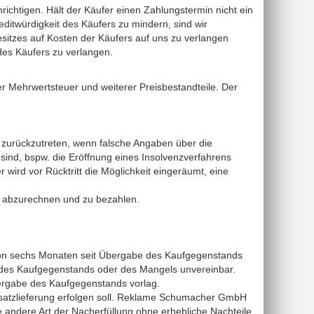
richtigen. Hält der Käufer einen Zahlungstermin nicht ein
ditwürdigkeit des Käufers zu mindern, sind wir
sitzes auf Kosten der Käufers auf uns zu verlangen
 des Käufers zu verlangen.
er Mehrwertsteuer und weiterer Preisbestandteile. Der
g zurückzutreten, wenn falsche Angaben über die
sind, bspw. die Eröffnung eines Insolvenzverfahrens
rd vor Rücktritt die Möglichkeit eingeräumt, eine
äß abzurechnen und zu bezahlen.
von sechs Monaten seit Übergabe des Kaufgegenstands
rt des Kaufgegenstands oder des Mangels unvereinbar.
ergabe des Kaufgegenstands vorlag.
rsatzlieferung erfolgen soll. Reklame Schumacher GmbH
ie andere Art der Nacherfüllung ohne erhebliche Nachteile