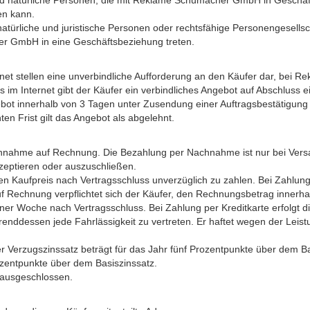
en kann.
ürliche und juristische Personen oder rechtsfähige Personengesellsch
er GmbH in eine Geschäftsbeziehung treten.
t stellen eine unverbindliche Aufforderung an den Käufer dar, bei 
im Internet gibt der Käufer ein verbindliches Angebot auf Abschluss e
ot innerhalb von 3 Tagen unter Zusendung einer Auftragsbestätigung 
en Frist gilt das Angebot als abgelehnt.
chnahme auf Rechnung. Die Bezahlung per Nachnahme ist nur bei Versa
kzeptieren oder auszuschließen.
 den Kaufpreis nach Vertragsschluss unverzüglich zu zahlen. Bei Zahlun
uf Rechnung verpflichtet sich der Käufer, den Rechnungsbetrag innerha
iner Woche nach Vertragsschluss. Bei Zahlung per Kreditkarte erfolgt
renddessen jede Fahrlässigkeit zu vertreten. Er haftet wegen der Leist
er Verzugszinssatz beträgt für das Jahr fünf Prozentpunkte über dem B
Prozentpunkte über dem Basiszinssatz.
 ausgeschlossen.