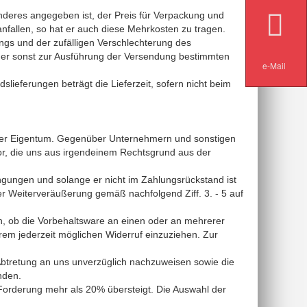
nderes angegeben ist, der Preis für Verpackung und
fallen, so hat er auch diese Mehrkosten zu tragen.
angs und der zufälligen Verschlechterung des
er sonst zur Ausführung der Versendung bestimmten
e-Mail
lieferungen beträgt die Lieferzeit, sofern nicht beim
unser Eigentum. Gegenüber Unternehmern und sonstigen
or, die uns aus irgendeinem Rechtsgrund aus der
ngungen und solange er nicht im Zahlungsrückstand ist
r Weiterveräußerung gemäß nachfolgend Ziff. 3. - 5 auf
ch, ob die Vorbehaltsware an einen oder an mehrerer
rem jederzeit möglichen Widerruf einzuziehen. Zur
e Abtretung an uns unverzüglich nachzuweisen sowie die
nden.
e Forderung mehr als 20% übersteigt. Die Auswahl der