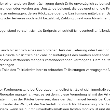
oder einer anderen Beeinträchtigung durch Dritte unverzüglich zu benach
barungen oder werden uns Umstände bekannt, die geeignet sind, die Kre
re zu untersagen, deren Rückgabe oder die Einräumung mittelbaren Be
ganz oder teilweise noch nicht bezahlt ist, Zahlung direkt vom Abnehmer
enstand versteht sich als Endpreis einschließlich eventuell anfallend
uch hinsichtlich eines noch offenen Teils der Lieferung oder Leistun
e Gründe hinsichtlich der Zahlungsunfähigkeit des Käufers entstanden 
solchen Verfahrens mangels kostendeckenden Vermögens. Dem Käufer wi
erbringen.
alle des Teilrücktritts bereits erbrachte Teilleistungen vertragsgem
 Kaufgegenstand bei Übergabe mangelfrei ist. Zeigt sich innerhalb 
 Übergabe mangelhaft war, es sei denn, diese Vermutung ist mit der A
naten, muss der Käufer beweisen, dass der Sachmangel bereits bei Üb
er Käufer die Wahl, ob die Nacherfüllung durch Nachbesserung oder E
weigern, wenn sie nur mit unverhältnismäßigen Kosten möglich ist und d