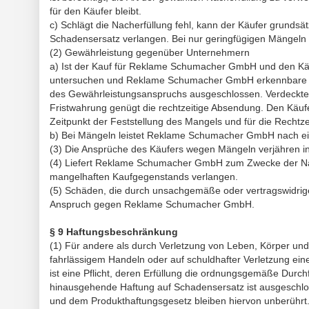
für den Käufer bleibt.
c) Schlägt die Nacherfüllung fehl, kann der Käufer grunds
Schadensersatz verlangen. Bei nur geringfügigen Mängeln s
(2) Gewährleistung gegenüber Unternehmern
a) Ist der Kauf für Reklame Schumacher GmbH und den Käuf
untersuchen und Reklame Schumacher GmbH erkennbare Mäng
des Gewährleistungsanspruchs ausgeschlossen. Verdeckte 
Fristwahrung genügt die rechtzeitige Absendung. Den Käufer
Zeitpunkt der Feststellung des Mangels und für die Rechtze
b) Bei Mängeln leistet Reklame Schumacher GmbH nach ei
(3) Die Ansprüche des Käufers wegen Mängeln verjähren in
(4) Liefert Reklame Schumacher GmbH zum Zwecke der N
mangelhaften Kaufgegenstands verlangen.
(5) Schäden, die durch unsachgemäße oder vertragswidri
Anspruch gegen Reklame Schumacher GmbH.
§ 9 Haftungsbeschränkung
(1) Für andere als durch Verletzung von Leben, Körper u
fahrlässigem Handeln oder auf schuldhafter Verletzung ei
ist eine Pflicht, deren Erfüllung die ordnungsgemäße Durc
hinausgehende Haftung auf Schadensersatz ist ausgeschl
und dem Produkthaftungsgesetz bleiben hiervon unberührt